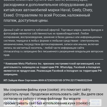
расходники и дополнительное оборудование для
китайских автомобилей марки Haval, Geely, Chery,
Exeed. Отправляем по всей России, наложенный
платеж, доступные цены.
Данный сайт не является публичной офертой. Торговые марки, имена брендов и
фотографии являются собственностью их правообладателей. Любое
копирование, воспроизведение, хранение в базах данных или информационных
системах, передача в любых формах и любыми средствами - электронными,
механическими, посредством фотокопирования, записи или иными, включая
запись на магнитный носитель, - любой части информации сайта
chinacarshop.ru запрещено без письменного разрешения владельцев авторских
прав.
* Компания Meta Platforms Inc. признана экстремистской организацией, и ее
деятельность запрещена на территории РФ. WhatsApp, Facebook и Instagram
являются ее продуктами. Реализация Facebook и Instagram на территории РФ
запрещена.
ИП Зайцев Иван Сергеевич ИНН:672303920185 ОГРН:321774600322544
Мы cохраняем файлы куки (cookie): это помогает сайту
работать лучше. Продолжая использовать сайт, Вы даете свое
согласие на работу с этими файлами. Вы можете
просматривать сайт без использования куки (cookie) с