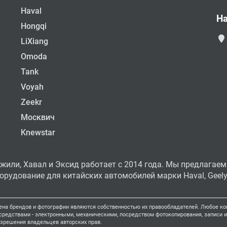
Haval
Н
Hongqi
LiXiang
Omoda
Tank
Voyah
Zeekr
Москвич
Knewstar
жили, Хавал и Эксид работает с 2014 года. Мы предлагаем
рудование для китайских автомобилей марки Haval, Geely, 
ена брендов и фотографии являются собственностью их правообладателей. Любое коп
едствами - электронными, механическими, посредством фотокопирования, записи ил
азрешения владельцев авторских прав.