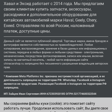
Хавал и Эксид работает с 2014 года. Мы предлагаем
своим клиентам купить запчасти, аксессуары,
расходники и дополнительное оборудование для
китайских автомобилей марки Haval, Geely, Chery,
Exeed. Отправляем по всей России, наложенный
платеж, доступные цены.
Данный сайт не является публичной офертой. Торговые марки, имена брендов и
фотографии являются собственностью их правообладателей. Любое
копирование, воспроизведение, хранение в базах данных или информационных
системах, передача в любых формах и любыми средствами - электронными,
механическими, посредством фотокопирования, записи или иными, включая
запись на магнитный носитель, - любой части информации сайта
chinacarshop.ru запрещено без письменного разрешения владельцев авторских
прав.
* Компания Meta Platforms Inc. признана экстремистской организацией, и ее
деятельность запрещена на территории РФ. WhatsApp, Facebook и Instagram
являются ее продуктами. Реализация Facebook и Instagram на территории РФ
запрещена.
ИП Зайцев Иван Сергеевич ИНН:672303920185 ОГРН:321774600322544
Мы cохраняем файлы куки (cookie): это помогает сайту
работать лучше. Продолжая использовать сайт, Вы даете свое