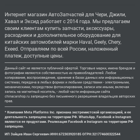
Интернет магазин АвтоЗапчастей для Чери, Джили,
Хавал и Эксид работает с 2014 года. Мы предлагаем
своим клиентам купить запчасти, аксессуары,
расходники и дополнительное оборудование для
китайских автомобилей марки Haval, Geely, Chery,
Exeed. Отправляем по всей России, наложенный
платеж, доступные цены.
Данный сайт не является публичной офертой. Торговые марки, имена брендов и
фотографии являются собственностью их правообладателей. Любое
копирование, воспроизведение, хранение в базах данных или информационных
системах, передача в любых формах и любыми средствами - электронными,
механическими, посредством фотокопирования, записи или иными, включая
запись на магнитный носитель, - любой части информации сайта
chinacarshop.ru запрещено без письменного разрешения владельцев авторских
прав.
* Компания Meta Platforms Inc. признана экстремистской организацией, и ее
деятельность запрещена на территории РФ. WhatsApp, Facebook и Instagram
являются ее продуктами. Реализация Facebook и Instagram на территории РФ
запрещена.
ИП Зайцев Иван Сергеевич ИНН:672303920185 ОГРН:321774600322544