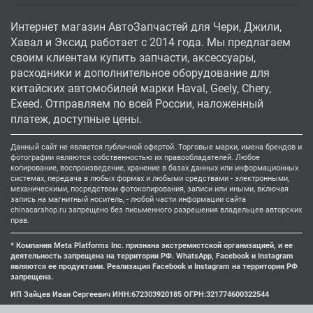
Интернет магазин АвтоЗапчастей для Чери, Джили,
Хавал и Эксид работает с 2014 года. Мы предлагаем
своим клиентам купить запчасти, аксессуары,
расходники и дополнительное оборудование для
китайских автомобилей марки Haval, Geely, Chery,
Exeed. Отправляем по всей России, наложенный
платеж, доступные цены.
Данный сайт не является публичной офертой. Торговые марки, имена брендов и
фотографии являются собственностью их правообладателей. Любое
копирование, воспроизведение, хранение в базах данных или информационных
системах, передача в любых формах и любыми средствами - электронными,
механическими, посредством фотокопирования, записи или иными, включая
запись на магнитный носитель, - любой части информации сайта
chinacarshop.ru запрещено без письменного разрешения владельцев авторских
прав.
* Компания Meta Platforms Inc. признана экстремистской организацией, и ее
деятельность запрещена на территории РФ. WhatsApp, Facebook и Instagram
являются ее продуктами. Реализация Facebook и Instagram на территории РФ
запрещена.
ИП Зайцев Иван Сергеевич ИНН:672303920185 ОГРН:321774600322544