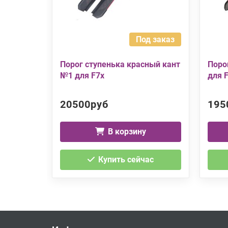
Под заказ
Порог ступенька красный кант
Поро
№1 для F7x
для 
20500руб
195
В корзину
Купить сейчас