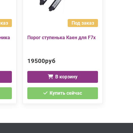
аказ
Под заказ
ника
Порог ступенька Каен для F7x
Порог - 
Jolion
19500руб
19900
В корзину
Купить сейчас