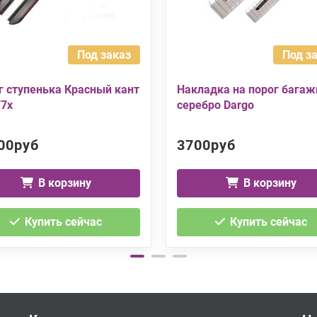
Под заказ
Под з
г ступенька Красный кант
Накладка на порог багаж
F7x
серебро Dargo
00руб
3700руб
В корзину
В корзину
Купить сейчас
Купить сейчас