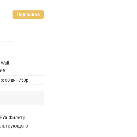
Под заказ
 Wall
5*5
; 60 дн - 750р.
F7x
Фильтр
фильтрующего