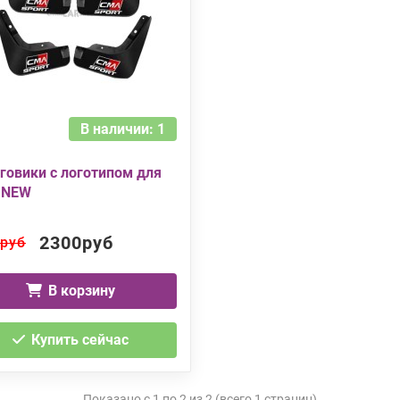
В наличии: 1
говики с логотипом для
s NEW
2300руб
руб
В корзину
Купить сейчас
Показано с 1 по 2 из 2 (всего 1 страниц)