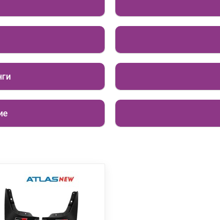
нги
ие