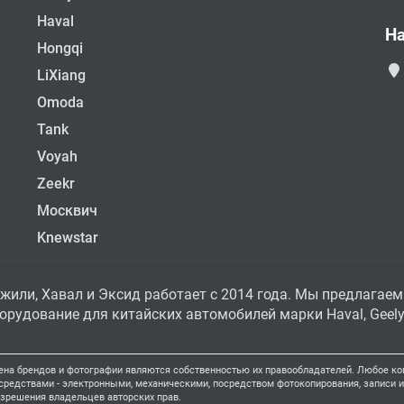
Haval
Н
Hongqi
LiXiang
Omoda
Tank
Voyah
Zeekr
Москвич
Knewstar
жили, Хавал и Эксид работает с 2014 года. Мы предлагаем
рудование для китайских автомобилей марки Haval, Geely, 
ена брендов и фотографии являются собственностью их правообладателей. Любое коп
едствами - электронными, механическими, посредством фотокопирования, записи ил
азрешения владельцев авторских прав.