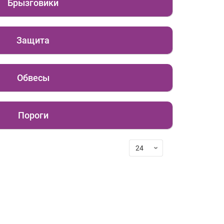
Брызговики
Защита
Обвесы
Пороги