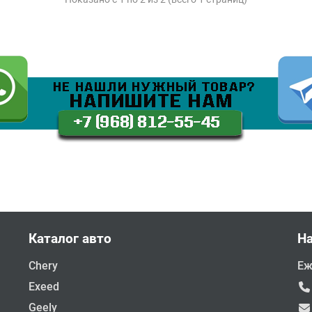
Каталог авто
Н
Chery
Еж
Exeed
Geely