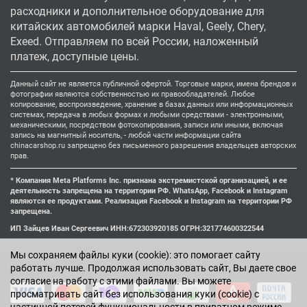
расходники и дополнительное оборудование для
китайских автомобилей марки Haval, Geely, Chery,
Exeed. Отправляем по всей России, наложенный
платеж, доступные цены.
Данный сайт не является публичной офертой. Торговые марки, имена брендов и
фотографии являются собственностью их правообладателей. Любое
копирование, воспроизведение, хранение в базах данных или информационных
системах, передача в любых формах и любыми средствами - электронными,
механическими, посредством фотокопирования, записи или иными, включая
запись на магнитный носитель, - любой части информации сайта
chinacarshop.ru запрещено без письменного разрешения владельцев авторских
прав.
* Компания Meta Platforms Inc. признана экстремистской организацией, и ее
деятельность запрещена на территории РФ. WhatsApp, Facebook и Instagram
являются ее продуктами. Реализация Facebook и Instagram на территории РФ
запрещена.
ИП Зайцев Иван Сергеевич ИНН:672303920185 ОГРН:321774600322544
Мы cохраняем файлы куки (cookie): это помогает сайту
работать лучше. Продолжая использовать сайт, Вы даете свое
согласие на работу с этими файлами. Вы можете
просматривать сайт без использования куки (cookie) с