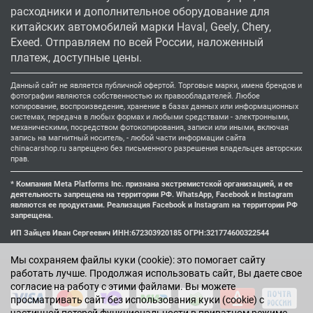
расходники и дополнительное оборудование для
китайских автомобилей марки Haval, Geely, Chery,
Exeed. Отправляем по всей России, наложенный
платеж, доступные цены.
Данный сайт не является публичной офертой. Торговые марки, имена брендов и
фотографии являются собственностью их правообладателей. Любое
копирование, воспроизведение, хранение в базах данных или информационных
системах, передача в любых формах и любыми средствами - электронными,
механическими, посредством фотокопирования, записи или иными, включая
запись на магнитный носитель, - любой части информации сайта
chinacarshop.ru запрещено без письменного разрешения владельцев авторских
прав.
* Компания Meta Platforms Inc. признана экстремистской организацией, и ее
деятельность запрещена на территории РФ. WhatsApp, Facebook и Instagram
являются ее продуктами. Реализация Facebook и Instagram на территории РФ
запрещена.
ИП Зайцев Иван Сергеевич ИНН:672303920185 ОГРН:321774600322544
Мы cохраняем файлы куки (cookie): это помогает сайту
работать лучше. Продолжая использовать сайт, Вы даете свое
согласие на работу с этими файлами. Вы можете
просматривать сайт без использования куки (cookie) с