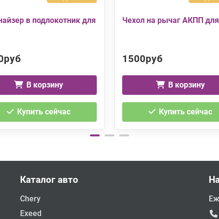
найзер в подлокотник для
Чехол на рычаг АКПП для
0руб
1500руб
В корзину
В корзину
Купить сейчас
Купить сейчас
Каталог авто
Н
Chery
Еж
Exeed