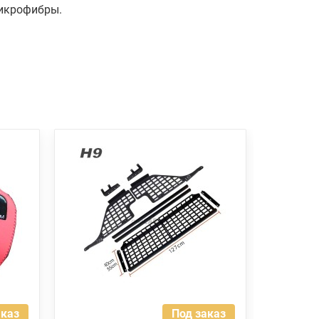
микрофибры.
аказ
Под заказ