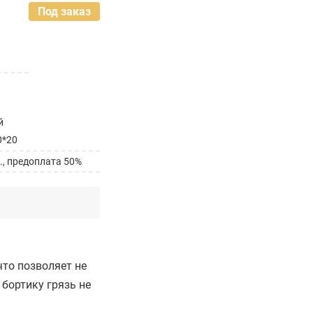
Под заказ
й
0*20
., предоплата 50%
что позволяет не
 бортику грязь не