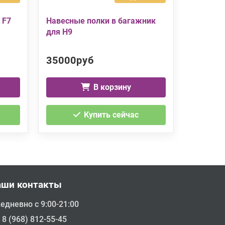
 F7
Навесные полки в багажник
Накладк
для H9
Jolion
35000руб
2900р
В корзину
Купить сейчас
аши контакты
едневно с 9:00-21:00
8 (968) 812-55-45