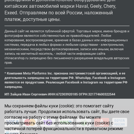
китайских автомобилей марки Haval, Geely, Chery,
Exeed. Отправляем по всей России, наложенный
платеж, доступные цены.
Данный сайт не является публичной офертой. Торговые марки, имена брендов и
фотографии являются собственностью их правообладателей. Любое
копирование, воспроизведение, хранение в базах данных или информационных
системах, передача в любых формах и любыми средствами - электронными,
механическими, посредством фотокопирования, записи или иными, включая
запись на магнитный носитель, - любой части информации сайта
chinacarshop.ru запрещено без письменного разрешения владельцев авторских
прав.
* Компания Meta Platforms Inc. признана экстремистской организацией, и ее
деятельность запрещена на территории РФ. WhatsApp, Facebook и Instagram
являются ее продуктами. Реализация Facebook и Instagram на территории РФ
запрещена.
ИП Зайцев Иван Сергеевич ИНН:672303920185 ОГРН:321774600322544
Мы cохраняем файлы куки (cookie): это помогает сайту
работать лучше. Продолжая использовать сайт, Вы даете свое
согласие на работу с этими файлами. Вы можете
просматривать сайт без использования куки (cookie) с
частичной потерей функциональности в приватном режиме