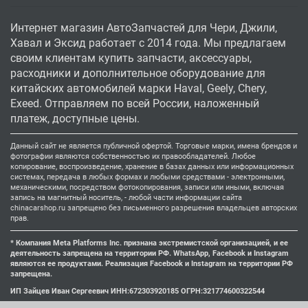
Интернет магазин АвтоЗапчастей для Чери, Джили,
Хавал и Эксид работает с 2014 года. Мы предлагаем
своим клиентам купить запчасти, аксессуары,
расходники и дополнительное оборудование для
китайских автомобилей марки Haval, Geely, Chery,
Exeed. Отправляем по всей России, наложенный
платеж, доступные цены.
Данный сайт не является публичной офертой. Торговые марки, имена брендов и
фотографии являются собственностью их правообладателей. Любое
копирование, воспроизведение, хранение в базах данных или информационных
системах, передача в любых формах и любыми средствами - электронными,
механическими, посредством фотокопирования, записи или иными, включая
запись на магнитный носитель, - любой части информации сайта
chinacarshop.ru запрещено без письменного разрешения владельцев авторских
прав.
* Компания Meta Platforms Inc. признана экстремистской организацией, и ее
деятельность запрещена на территории РФ. WhatsApp, Facebook и Instagram
являются ее продуктами. Реализация Facebook и Instagram на территории РФ
запрещена.
ИП Зайцев Иван Сергеевич ИНН:672303920185 ОГРН:321774600322544