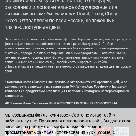
своим клиентам купить запчасти, аксессуары,
расходники и дополнительное оборудование для
китайских автомобилей марки Haval, Geely, Chery,
Exeed. Отправляем по всей России, наложенный
платеж, доступные цены.
Данный сайт не является публичной офертой. Торговые марки, имена брендов и
фотографии являются собственностью их правообладателей. Любое
копирование, воспроизведение, хранение в базах данных или информационных
системах, передача в любых формах и любыми средствами - электронными,
механическими, посредством фотокопирования, записи или иными, включая
запись на магнитный носитель, - любой части информации сайта
chinacarshop.ru запрещено без письменного разрешения владельцев авторских
прав.
* Компания Meta Platforms Inc. признана экстремистской организацией, и ее
деятельность запрещена на территории РФ. WhatsApp, Facebook и Instagram
являются ее продуктами. Реализация Facebook и Instagram на территории РФ
запрещена.
ИП Зайцев Иван Сергеевич ИНН:672303920185 ОГРН:321774600322544
Мы cохраняем файлы куки (cookie): это помогает сайту
работать лучше. Продолжая использовать сайт, Вы даете свое
согласие на работу с этими файлами. Вы можете
просматривать сайт без использования куки (cookie) с