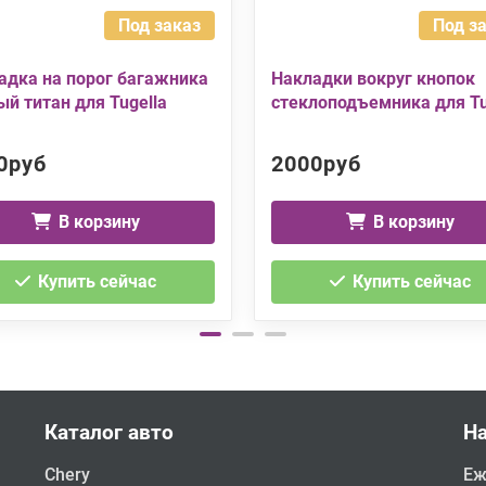
Под заказ
Под з
адка на порог багажника
Накладки вокруг кнопок
ый титан для Tugella
стеклоподъемника для Tu
0руб
2000руб
В корзину
В корзину
Купить сейчас
Купить сейчас
Каталог авто
Н
Chery
Еж