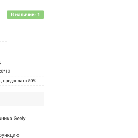
В наличии: 1
й
20*10
., предоплата 50%
ника Geely
функцию.