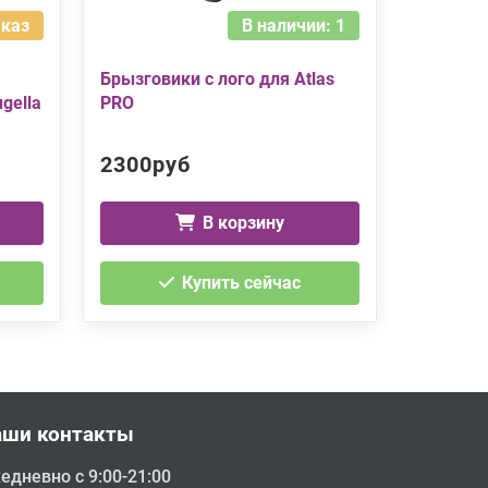
аказ
В наличии: 1
Брызговики с лого для Atlas
Салонны
gella
PRO
Tugella
2300руб
1000р
В корзину
Купить сейчас
аши контакты
едневно с 9:00-21:00