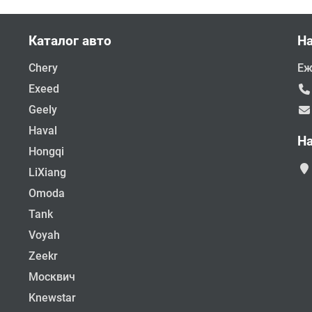
Каталог авто
Н
Chery
Еж
Exeed
Geely
Haval
Н
Hongqi
LiXiang
Omoda
Tank
Voyah
Zeekr
Москвич
Knewstar