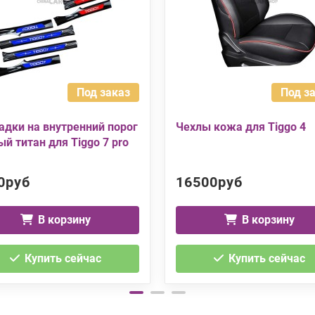
Под заказ
Под з
адки на внутренний порог
Чехлы кожа для Tiggo 4
й титан для Tiggo 7 pro
0руб
16500руб
В корзину
В корзину
Купить сейчас
Купить сейчас