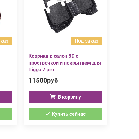
аказ
Под заказ
Коврики в салон 3D с
Дефлект
прострочкой и покрытием для
хром пол
Tiggo 7 pro
11500руб
2450р
В корзину
Купить сейчас