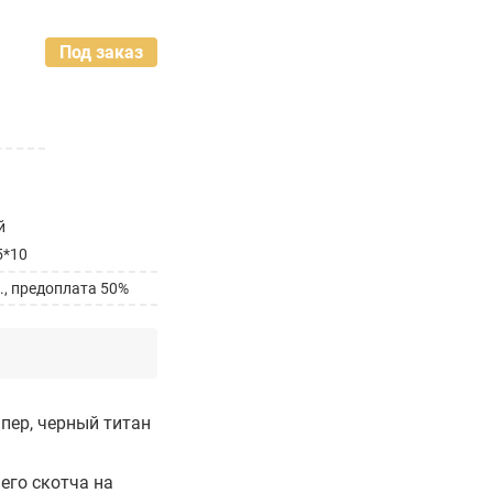
Под заказ
й
5*10
., предоплата 50%
пер, черный титан
его скотча на