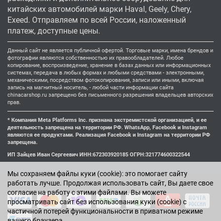
китайских автомобилей марки Haval, Geely, Chery,
Exeed. Отправляем по всей России, наложенный
платеж, доступные цены.
Данный сайт не является публичной офертой. Торговые марки, имена брендов и
фотографии являются собственностью их правообладателей. Любое
копирование, воспроизведение, хранение в базах данных или информационных
системах, передача в любых формах и любыми средствами - электронными,
механическими, посредством фотокопирования, записи или иными, включая
запись на магнитный носитель, - любой части информации сайта
chinacarshop.ru запрещено без письменного разрешения владельцев авторских
прав.
* Компания Meta Platforms Inc. признана экстремистской организацией, и ее
деятельность запрещена на территории РФ. WhatsApp, Facebook и Instagram
являются ее продуктами. Реализация Facebook и Instagram на территории РФ
запрещена.
ИП Зайцев Иван Сергеевич ИНН:672303920185 ОГРН:321774600322544
Мы cохраняем файлы куки (cookie): это помогает сайту
работать лучше. Продолжая использовать сайт, Вы даете свое
согласие на работу с этими файлами. Вы можете
просматривать сайт без использования куки (cookie) с
частичной потерей функциональности в приватном режиме
вашего браузера.