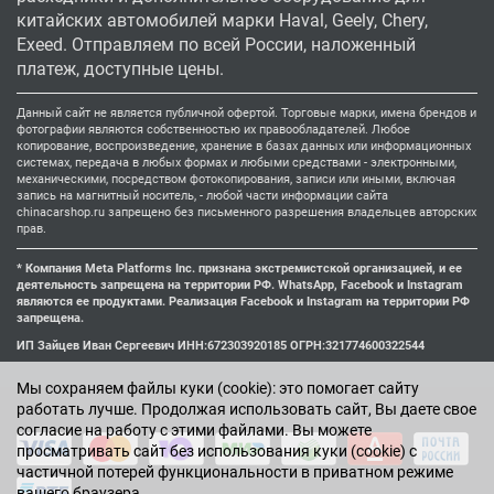
китайских автомобилей марки Haval, Geely, Chery,
Exeed. Отправляем по всей России, наложенный
платеж, доступные цены.
Данный сайт не является публичной офертой. Торговые марки, имена брендов и
фотографии являются собственностью их правообладателей. Любое
копирование, воспроизведение, хранение в базах данных или информационных
системах, передача в любых формах и любыми средствами - электронными,
механическими, посредством фотокопирования, записи или иными, включая
запись на магнитный носитель, - любой части информации сайта
chinacarshop.ru запрещено без письменного разрешения владельцев авторских
прав.
* Компания Meta Platforms Inc. признана экстремистской организацией, и ее
деятельность запрещена на территории РФ. WhatsApp, Facebook и Instagram
являются ее продуктами. Реализация Facebook и Instagram на территории РФ
запрещена.
ИП Зайцев Иван Сергеевич ИНН:672303920185 ОГРН:321774600322544
Мы cохраняем файлы куки (cookie): это помогает сайту
работать лучше. Продолжая использовать сайт, Вы даете свое
согласие на работу с этими файлами. Вы можете
просматривать сайт без использования куки (cookie) с
частичной потерей функциональности в приватном режиме
вашего браузера.