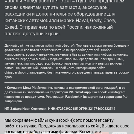
Хавал и Эксид работает с 2014 года. Мы предлагаем
своим клиентам купить запчасти, аксессуары,
расходники и дополнительное оборудование для
китайских автомобилей марки Haval, Geely, Chery,
Exeed. Отправляем по всей России, наложенный
платеж, доступные цены.
Данный сайт не является публичной офертой. Торговые марки, имена брендов и
фотографии являются собственностью их правообладателей. Любое
копирование, воспроизведение, хранение в базах данных или информационных
системах, передача в любых формах и любыми средствами - электронными,
механическими, посредством фотокопирования, записи или иными, включая
запись на магнитный носитель, - любой части информации сайта
chinacarshop.ru запрещено без письменного разрешения владельцев авторских
прав.
* Компания Meta Platforms Inc. признана экстремистской организацией, и ее
деятельность запрещена на территории РФ. WhatsApp, Facebook и Instagram
являются ее продуктами. Реализация Facebook и Instagram на территории РФ
запрещена.
ИП Зайцев Иван Сергеевич ИНН:672303920185 ОГРН:321774600322544
Мы cохраняем файлы куки (cookie): это помогает сайту
работать лучше. Продолжая использовать сайт, Вы даете свое
согласие на работу с этими файлами. Вы можете