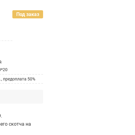
Под заказ
й
0*20
., предоплата 50%
.
его скотча на