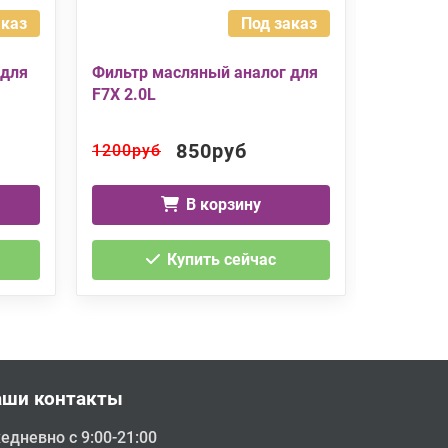
аказ
Под заказ
 для
Фильтр масляный аналог для
Фильтр 
F7X 2.0L
F7X
850руб
1200руб
1200ру
В корзину
Купить сейчас
аши контакты
едневно с 9:00-21:00