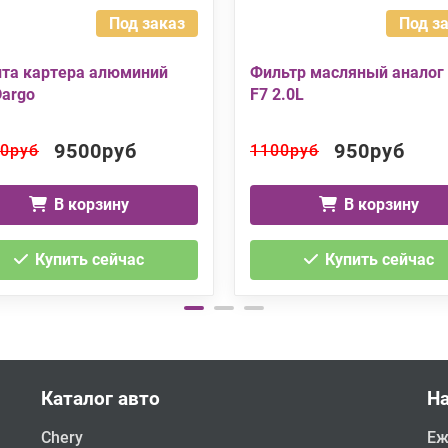
Под заказ
Под з
та картера алюминий
Фильтр масляный аналог
Dargo
F7 2.0L
9500руб
950руб
0руб
1100руб
В корзину
В корзину
Купить сейчас
Купить сейчас
Каталог авто
Н
Chery
Еж