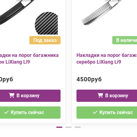
Под заказ
В наличи
адки на порог багажника
Накладки на порог багаж
н LiXiang Li9
серебро LiXiang Li9
0руб
4500руб
В корзину
В корзину
Купить сейчас
Купить сейчас