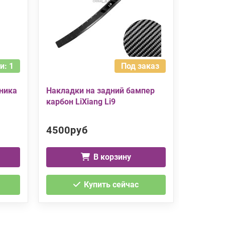
и: 1
Под заказ
ника
Накладки на задний бампер
Накладк
карбон LiXiang Li9
черный т
4500руб
3500р
В корзину
Купить сейчас