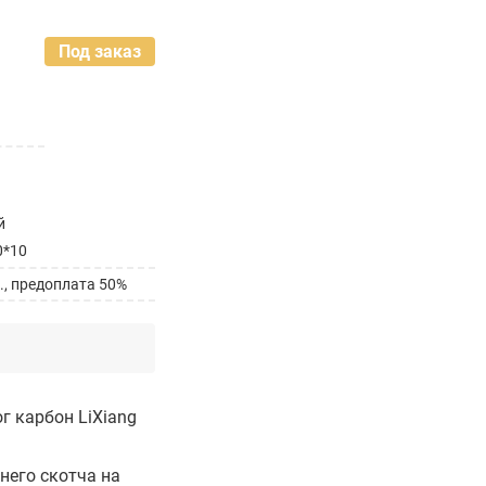
Под заказ
й
0*10
., предоплата 50%
г карбон LiXiang
него скотча на