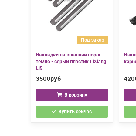
Под заказ
Накладки на внешний порог
Накл
темно - серый пластик LiXiang
карбо
Li9
3500руб
420
В корзину
Купить сейчас