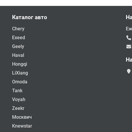
Каталог авто
Н
Chery
Еж
Exeed
Geely
Haval
Н
Hongqi
LiXiang
Omoda
Tank
Voyah
Zeekr
Москвич
Knewstar