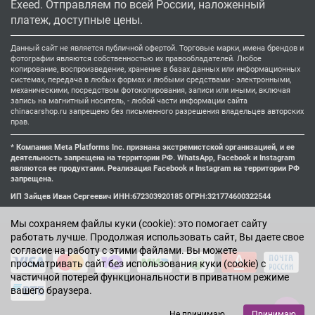
Exeed. Отправляем по всей России, наложенный
платеж, доступные цены.
Данный сайт не является публичной офертой. Торговые марки, имена брендов и
фотографии являются собственностью их правообладателей. Любое
копирование, воспроизведение, хранение в базах данных или информационных
системах, передача в любых формах и любыми средствами - электронными,
механическими, посредством фотокопирования, записи или иными, включая
запись на магнитный носитель, - любой части информации сайта
chinacarshop.ru запрещено без письменного разрешения владельцев авторских
прав.
* Компания Meta Platforms Inc. признана экстремистской организацией, и ее
деятельность запрещена на территории РФ. WhatsApp, Facebook и Instagram
являются ее продуктами. Реализация Facebook и Instagram на территории РФ
запрещена.
ИП Зайцев Иван Сергеевич ИНН:672303920185 ОГРН:321774600322544
Мы cохраняем файлы куки (cookie): это помогает сайту
работать лучше. Продолжая использовать сайт, Вы даете свое
согласие на работу с этими файлами. Вы можете
просматривать сайт без использования куки (cookie) с
частичной потерей функциональности в приватном режиме
вашего браузера.
Не принимаю
Принимаю