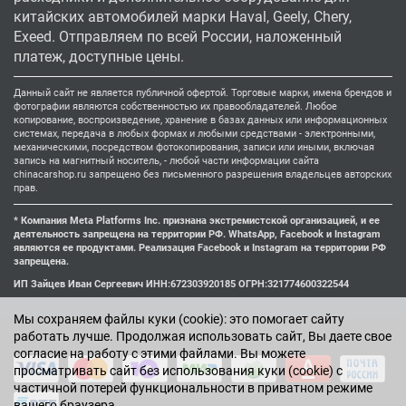
китайских автомобилей марки Haval, Geely, Chery,
Exeed. Отправляем по всей России, наложенный
платеж, доступные цены.
Данный сайт не является публичной офертой. Торговые марки, имена брендов и
фотографии являются собственностью их правообладателей. Любое
копирование, воспроизведение, хранение в базах данных или информационных
системах, передача в любых формах и любыми средствами - электронными,
механическими, посредством фотокопирования, записи или иными, включая
запись на магнитный носитель, - любой части информации сайта
chinacarshop.ru запрещено без письменного разрешения владельцев авторских
прав.
* Компания Meta Platforms Inc. признана экстремистской организацией, и ее
деятельность запрещена на территории РФ. WhatsApp, Facebook и Instagram
являются ее продуктами. Реализация Facebook и Instagram на территории РФ
запрещена.
ИП Зайцев Иван Сергеевич ИНН:672303920185 ОГРН:321774600322544
Мы cохраняем файлы куки (cookie): это помогает сайту
работать лучше. Продолжая использовать сайт, Вы даете свое
согласие на работу с этими файлами. Вы можете
просматривать сайт без использования куки (cookie) с
частичной потерей функциональности в приватном режиме
вашего браузера.