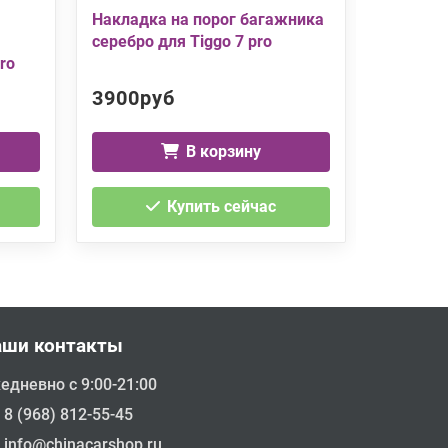
Накладка на порог багажника
Накладк
серебро для Tiggo 7 pro
серебро 
ro
3900руб
3500р
В корзину
Купить сейчас
аши контакты
едневно с 9:00-21:00
8 (968) 812-55-45
info@chinacarshop.ru