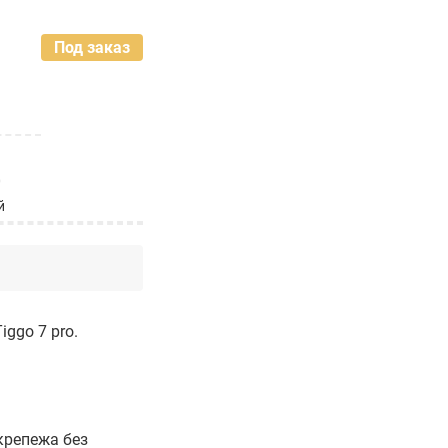
Под заказ
0
й
ggo 7 pro.
крепежа без