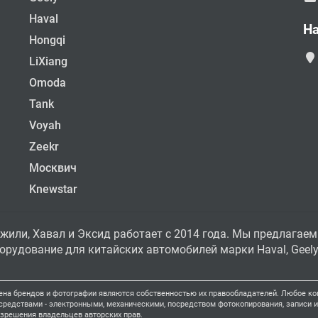
Haval
Н
Hongqi
LiXiang
Omoda
Tank
Voyah
Zeekr
Москвич
Knewstar
жили, Хавал и Эксид работает с 2014 года. Мы предлагаем
рудование для китайских автомобилей марки Haval, Geely, 
ена брендов и фотографии являются собственностью их правообладателей. Любое коп
едствами - электронными, механическими, посредством фотокопирования, записи ил
азрешения владельцев авторских прав.