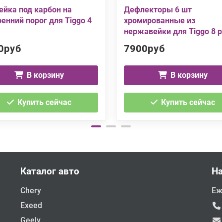
ейка под карбон на
Дефлекторы 6 шт
ренний порог для Tiggo 4
хромированные из
нержавейки для Tiggo 8 p
0руб
7900руб
В корзину
В корзину
Купить сейчас
Купить сейчас
Каталог авто
Н
Chery
Еж
Exeed
Geely