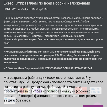
Exeed. Отправляем по всей России, наложенный
платеж, доступные цены.
Данный сайт не является публичной офертой. Торговые марки, имена брендов и
фотографии являются собственностью их правообладателей. Любое
копирование, воспроизведение, хранение в базах данных или информационных
системах, передача в любых формах и любыми средствами - электронными,
механическими, посредством фотокопирования, записи или иными, включая
запись на магнитный носитель, - любой части информации сайта
chinacarshop.ru запрещено без письменного разрешения владельцев авторских
прав.
* Компания Meta Platforms Inc. признана экстремистской организацией, и ее
деятельность запрещена на территории РФ. WhatsApp, Facebook и Instagram
являются ее продуктами. Реализация Facebook и Instagram на территории РФ
запрещена.
ИП Зайцев Иван Сергеевич ИНН:672303920185 ОГРН:321774600322544
Мы cохраняем файлы куки (cookie): это помогает сайту
работать лучше. Продолжая использовать сайт, Вы даете свое
согласие на работу с этими файлами. Вы можете
просматривать сайт без использования куки (cookie) с
частичной потерей функциональности в приватном режиме
вашего браузера.