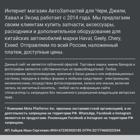
Интернет магазин АвтоЗапчастей для Чери, Джили,
Хавал и Эксид работает с 2014 года. Мы предлагаем
своим клиентам купить запчасти, аксессуары,
расходники и дополнительное оборудование для
китайских автомобилей марки Haval, Geely, Chery,
Exeed. Отправляем по всей России, наложенный
платеж, доступные цены.
Данный сайт не является публичной офертой. Торговые марки, имена брендов и
фотографии являются собственностью их правообладателей. Любое
копирование, воспроизведение, хранение в базах данных или информационных
системах, передача в любых формах и любыми средствами - электронными,
механическими, посредством фотокопирования, записи или иными, включая
запись на магнитный носитель, - любой части информации сайта
chinacarshop.ru запрещено без письменного разрешения владельцев авторских
прав.
* Компания Meta Platforms Inc. признана экстремистской организацией, и ее
деятельность запрещена на территории РФ. WhatsApp, Facebook и Instagram
являются ее продуктами. Реализация Facebook и Instagram на территории РФ
запрещена.
ИП Зайцев Иван Сергеевич ИНН:672303920185 ОГРН:321774600322544