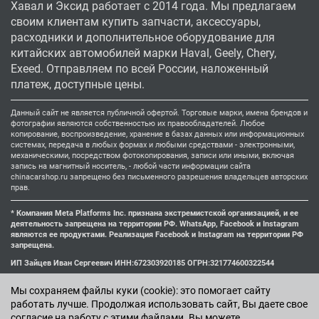
Хавал и Эксид работает с 2014 года. Мы предлагаем
своим клиентам купить запчасти, аксессуары,
расходники и дополнительное оборудование для
китайских автомобилей марки Haval, Geely, Chery,
Exeed. Отправляем по всей России, наложенный
платеж, доступные цены.
Данный сайт не является публичной офертой. Торговые марки, имена брендов и
фотографии являются собственностью их правообладателей. Любое
копирование, воспроизведение, хранение в базах данных или информационных
системах, передача в любых формах и любыми средствами - электронными,
механическими, посредством фотокопирования, записи или иными, включая
запись на магнитный носитель, - любой части информации сайта
chinacarshop.ru запрещено без письменного разрешения владельцев авторских
прав.
* Компания Meta Platforms Inc. признана экстремистской организацией, и ее
деятельность запрещена на территории РФ. WhatsApp, Facebook и Instagram
являются ее продуктами. Реализация Facebook и Instagram на территории РФ
запрещена.
ИП Зайцев Иван Сергеевич ИНН:672303920185 ОГРН:321774600322544
Мы cохраняем файлы куки (cookie): это помогает сайту
работать лучше. Продолжая использовать сайт, Вы даете свое
согласие на работу с этими файлами. Вы можете