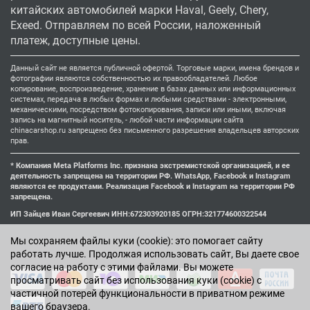
китайских автомобилей марки Haval, Geely, Chery,
Exeed. Отправляем по всей России, наложенный
платеж, доступные цены.
Данный сайт не является публичной офертой. Торговые марки, имена брендов и
фотографии являются собственностью их правообладателей. Любое
копирование, воспроизведение, хранение в базах данных или информационных
системах, передача в любых формах и любыми средствами - электронными,
механическими, посредством фотокопирования, записи или иными, включая
запись на магнитный носитель, - любой части информации сайта
chinacarshop.ru запрещено без письменного разрешения владельцев авторских
прав.
* Компания Meta Platforms Inc. признана экстремистской организацией, и ее
деятельность запрещена на территории РФ. WhatsApp, Facebook и Instagram
являются ее продуктами. Реализация Facebook и Instagram на территории РФ
запрещена.
ИП Зайцев Иван Сергеевич ИНН:672303920185 ОГРН:321774600322544
Мы cохраняем файлы куки (cookie): это помогает сайту
работать лучше. Продолжая использовать сайт, Вы даете свое
согласие на работу с этими файлами. Вы можете
просматривать сайт без использования куки (cookie) с
частичной потерей функциональности в приватном режиме
вашего браузера.