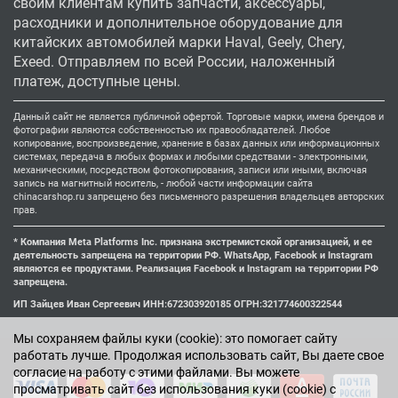
своим клиентам купить запчасти, аксессуары,
расходники и дополнительное оборудование для
китайских автомобилей марки Haval, Geely, Chery,
Exeed. Отправляем по всей России, наложенный
платеж, доступные цены.
Данный сайт не является публичной офертой. Торговые марки, имена брендов и
фотографии являются собственностью их правообладателей. Любое
копирование, воспроизведение, хранение в базах данных или информационных
системах, передача в любых формах и любыми средствами - электронными,
механическими, посредством фотокопирования, записи или иными, включая
запись на магнитный носитель, - любой части информации сайта
chinacarshop.ru запрещено без письменного разрешения владельцев авторских
прав.
* Компания Meta Platforms Inc. признана экстремистской организацией, и ее
деятельность запрещена на территории РФ. WhatsApp, Facebook и Instagram
являются ее продуктами. Реализация Facebook и Instagram на территории РФ
запрещена.
ИП Зайцев Иван Сергеевич ИНН:672303920185 ОГРН:321774600322544
Мы cохраняем файлы куки (cookie): это помогает сайту
работать лучше. Продолжая использовать сайт, Вы даете свое
согласие на работу с этими файлами. Вы можете
просматривать сайт без использования куки (cookie) с