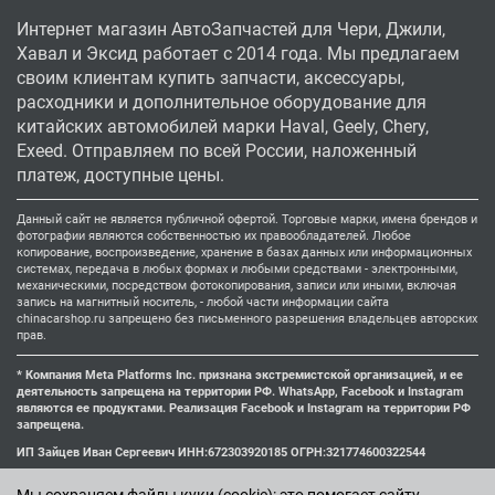
Интернет магазин АвтоЗапчастей для Чери, Джили,
Хавал и Эксид работает с 2014 года. Мы предлагаем
своим клиентам купить запчасти, аксессуары,
расходники и дополнительное оборудование для
китайских автомобилей марки Haval, Geely, Chery,
Exeed. Отправляем по всей России, наложенный
платеж, доступные цены.
Данный сайт не является публичной офертой. Торговые марки, имена брендов и
фотографии являются собственностью их правообладателей. Любое
копирование, воспроизведение, хранение в базах данных или информационных
системах, передача в любых формах и любыми средствами - электронными,
механическими, посредством фотокопирования, записи или иными, включая
запись на магнитный носитель, - любой части информации сайта
chinacarshop.ru запрещено без письменного разрешения владельцев авторских
прав.
* Компания Meta Platforms Inc. признана экстремистской организацией, и ее
деятельность запрещена на территории РФ. WhatsApp, Facebook и Instagram
являются ее продуктами. Реализация Facebook и Instagram на территории РФ
запрещена.
ИП Зайцев Иван Сергеевич ИНН:672303920185 ОГРН:321774600322544