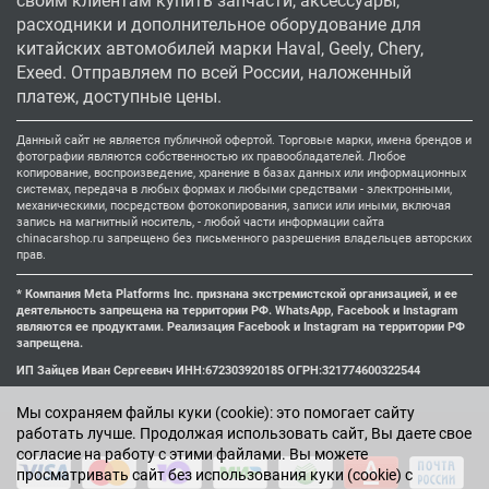
своим клиентам купить запчасти, аксессуары,
расходники и дополнительное оборудование для
китайских автомобилей марки Haval, Geely, Chery,
Exeed. Отправляем по всей России, наложенный
платеж, доступные цены.
Данный сайт не является публичной офертой. Торговые марки, имена брендов и
фотографии являются собственностью их правообладателей. Любое
копирование, воспроизведение, хранение в базах данных или информационных
системах, передача в любых формах и любыми средствами - электронными,
механическими, посредством фотокопирования, записи или иными, включая
запись на магнитный носитель, - любой части информации сайта
chinacarshop.ru запрещено без письменного разрешения владельцев авторских
прав.
* Компания Meta Platforms Inc. признана экстремистской организацией, и ее
деятельность запрещена на территории РФ. WhatsApp, Facebook и Instagram
являются ее продуктами. Реализация Facebook и Instagram на территории РФ
запрещена.
ИП Зайцев Иван Сергеевич ИНН:672303920185 ОГРН:321774600322544
Мы cохраняем файлы куки (cookie): это помогает сайту
работать лучше. Продолжая использовать сайт, Вы даете свое
согласие на работу с этими файлами. Вы можете
просматривать сайт без использования куки (cookie) с