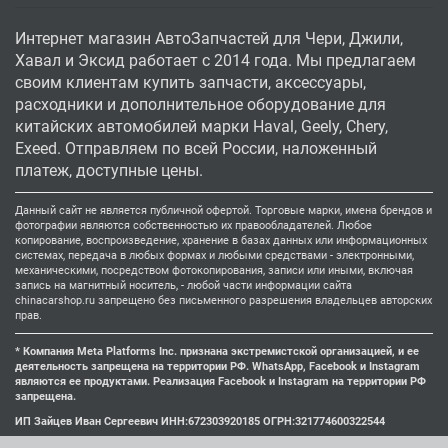
Интернет магазин АвтоЗапчастей для Чери, Джили,
Хавал и Эксид работает с 2014 года. Мы предлагаем
своим клиентам купить запчасти, аксессуары,
расходники и дополнительное оборудование для
китайских автомобилей марки Haval, Geely, Chery,
Exeed. Отправляем по всей России, наложенный
платеж, доступные цены.
Данный сайт не является публичной офертой. Торговые марки, имена брендов и
фотографии являются собственностью их правообладателей. Любое
копирование, воспроизведение, хранение в базах данных или информационных
системах, передача в любых формах и любыми средствами - электронными,
механическими, посредством фотокопирования, записи или иными, включая
запись на магнитный носитель, - любой части информации сайта
chinacarshop.ru запрещено без письменного разрешения владельцев авторских
прав.
* Компания Meta Platforms Inc. признана экстремистской организацией, и ее
деятельность запрещена на территории РФ. WhatsApp, Facebook и Instagram
являются ее продуктами. Реализация Facebook и Instagram на территории РФ
запрещена.
ИП Зайцев Иван Сергеевич ИНН:672303920185 ОГРН:321774600322544