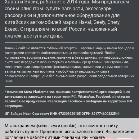
Хавал и Эксид работает с 2014 года. Мы предлагаем
своим клиентам купить запчасти, аксессуары,
расходники и дополнительное оборудование для
китайских автомобилей марки Haval, Geely, Chery,
Exeed. Отправляем по всей России, наложенный
платеж, доступные цены.
Данный сайт не является публичной офертой. Торговые марки, имена брендов и
фотографии являются собственностью их правообладателей. Любое
копирование, воспроизведение, хранение в базах данных или информационных
системах, передача в любых формах и любыми средствами - электронными,
механическими, посредством фотокопирования, записи или иными, включая
запись на магнитный носитель, - любой части информации сайта
chinacarshop.ru запрещено без письменного разрешения владельцев авторских
прав.
* Компания Meta Platforms Inc. признана экстремистской организацией, и ее
деятельность запрещена на территории РФ. WhatsApp, Facebook и Instagram
являются ее продуктами. Реализация Facebook и Instagram на территории РФ
запрещена.
ИП Зайцев Иван Сергеевич ИНН:672303920185 ОГРН:321774600322544
Мы cохраняем файлы куки (cookie): это помогает сайту
работать лучше. Продолжая использовать сайт, Вы даете свое
согласие на работу с этими файлами. Вы можете