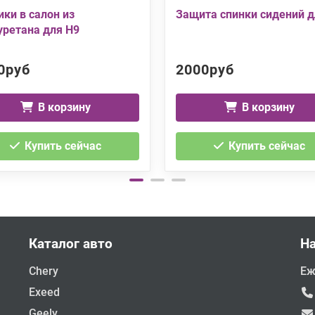
ики в салон из
Защита спинки сидений д
уретана для H9
0руб
2000руб
В корзину
В корзину
Купить сейчас
Купить сейчас
Каталог авто
Н
Chery
Еж
Exeed
Geely