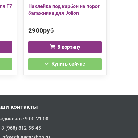
ля F7
Наклейка под карбон на порог
Накладк
багажника для Jolion
багажник
2900руб
2500р
В корзину
Купить сейчас
аши контакты
едневно с 9:00-21:00
8 (968) 812-55-45
info@chinacarshop.ru