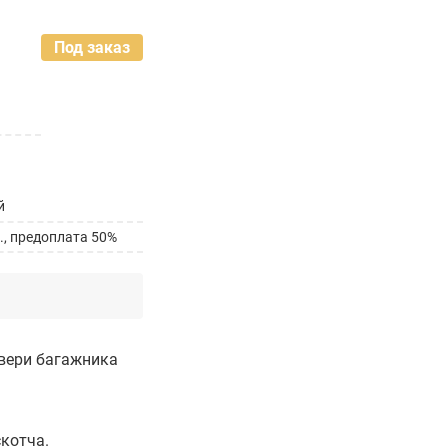
Под заказ
й
., предоплата 50%
вери багажника
.
скотча.