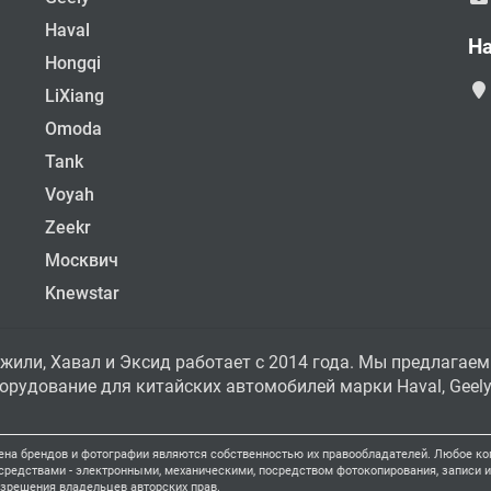
Haval
Н
Hongqi
LiXiang
Omoda
Tank
Voyah
Zeekr
Москвич
Knewstar
жили, Хавал и Эксид работает с 2014 года. Мы предлагаем
рудование для китайских автомобилей марки Haval, Geely, 
ена брендов и фотографии являются собственностью их правообладателей. Любое коп
едствами - электронными, механическими, посредством фотокопирования, записи ил
азрешения владельцев авторских прав.