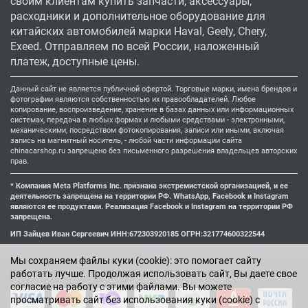
своим клиентам купить запчасти, аксессуары,
расходники и дополнительное оборудование для
китайских автомобилей марки Haval, Geely, Chery,
Exeed. Отправляем по всей России, наложенный
платеж, доступные цены.
Данный сайт не является публичной офертой. Торговые марки, имена брендов и
фотографии являются собственностью их правообладателей. Любое
копирование, воспроизведение, хранение в базах данных или информационных
системах, передача в любых формах и любыми средствами - электронными,
механическими, посредством фотокопирования, записи или иными, включая
запись на магнитный носитель, - любой части информации сайта
chinacarshop.ru запрещено без письменного разрешения владельцев авторских
прав.
* Компания Meta Platforms Inc. признана экстремистской организацией, и ее
деятельность запрещена на территории РФ. WhatsApp, Facebook и Instagram
являются ее продуктами. Реализация Facebook и Instagram на территории РФ
запрещена.
ИП Зайцев Иван Сергеевич ИНН:672303920185 ОГРН:321774600322544
Мы cохраняем файлы куки (cookie): это помогает сайту
работать лучше. Продолжая использовать сайт, Вы даете свое
согласие на работу с этими файлами. Вы можете
просматривать сайт без использования куки (cookie) с