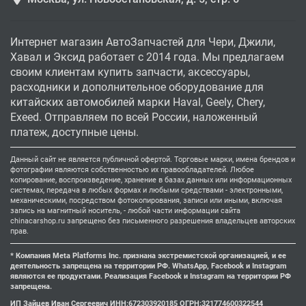
Интернет магазин АвтоЗапчастей для Чери, Джили,
Хавал и Эксид работает с 2014 года. Мы предлагаем
своим клиентам купить запчасти, аксессуары,
расходники и дополнительное оборудование для
китайских автомобилей марки Haval, Geely, Chery,
Exeed. Отправляем по всей России, наложенный
платеж, доступные цены.
Данный сайт не является публичной офертой. Торговые марки, имена брендов и
фотографии являются собственностью их правообладателей. Любое
копирование, воспроизведение, хранение в базах данных или информационных
системах, передача в любых формах и любыми средствами - электронными,
механическими, посредством фотокопирования, записи или иными, включая
запись на магнитный носитель, - любой части информации сайта
chinacarshop.ru запрещено без письменного разрешения владельцев авторских
прав.
* Компания Meta Platforms Inc. признана экстремистской организацией, и ее
деятельность запрещена на территории РФ. WhatsApp, Facebook и Instagram
являются ее продуктами. Реализация Facebook и Instagram на территории РФ
запрещена.
ИП Зайцев Иван Сергеевич ИНН:672303920185 ОГРН:321774600322544